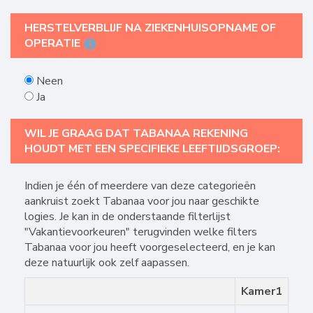
HERSTELVERBLIJF NA ZIEKENHUISOPNAME OF
OPERATIE
Neen
Ja
WIL JE GRAAG DAT TABANAA REKENING
HOUDT MET EEN SPECIFIEKE LEEFTIJDSGROEP:
Indien je één of meerdere van deze categorieën
aankruist zoekt Tabanaa voor jou naar geschikte
logies. Je kan in de onderstaande filterlijst
"Vakantievoorkeuren" terugvinden welke filters
Tabanaa voor jou heeft voorgeselecteerd, en je kan
deze natuurlijk ook zelf aapassen.
Kamer1