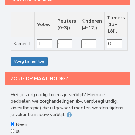
Tieners
Peuters
Kinderen
Volw.
(13-
(0-3j).
(4-12j).
18j).
Kamer 1:
Voeg kamer toe
ZORG OP MAAT NODIG?
Heb je zorg nodig tijdens je verblijf? Hiermee
bedoelen we zorghandelingen (bv. verpleegkundig,
kinesitherapie) die uitgevoerd moeten worden tijdens
je vakantie in jouw verblijf.
Neen
Ja