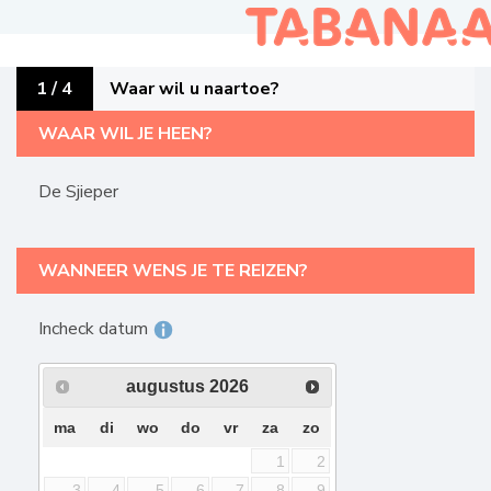
1 / 4
Waar wil u naartoe?
WAAR WIL JE HEEN?
De Sjieper
WANNEER WENS JE TE REIZEN?
Incheck datum
augustus
2026
ma
di
wo
do
vr
za
zo
1
2
3
4
5
6
7
8
9